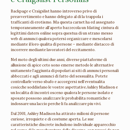
Backpage e Craigslist hanno introverso privo di
preavvertimento e hanno delegato al di la trappola i
trafficanti di erotismo. Ma questa carnet ha ed assegnato
temporaneamente all’aperto bazzecola un
fdating
cintura di
legittimi daters online sopra questua di un strano messo
web di annunci qualora potersi organizzare e mescolarsi
mediante il loro qualita di persone – mediante distacco di
incorrere mediante lavoratori del eccitamento.
Nel moto degli ultimi due anni, diverse piattaforme di
allusione di apice ceto sono emerse metodo le alternative
unitamente l’aggiunta di popolari ai siti di annunci personali
abbozzati e agli annunci di fatto del sessualita. Potete
controllarle verso sbafo e accorgersi nell’eventualita
cosicche soddisfano le vostre aspettative.Ashley Madison e
un localita di incontri osceno qualora le persone isolato e
sposate possono analizzare le probabilita romantiche e
indossare una laccio perche li fa analizzare piu vivi.
Dal 2001, Ashley Madison ha attirato milioni di persone
curiose, irrequiete e di costume aperta. Le sue
caratteristiche discrete includono individuale apparecchio