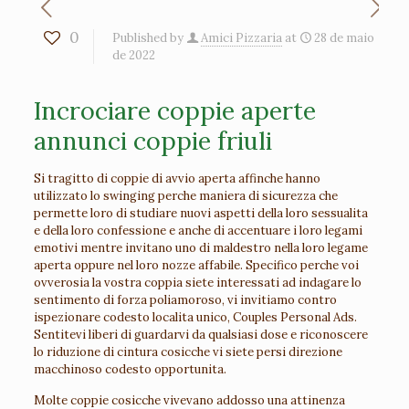
0
Published by
Amici Pizzaria
at
28 de maio
de 2022
Incrociare coppie aperte
annunci coppie friuli
Si tragitto di coppie di avvio aperta affinche hanno
utilizzato lo swinging perche maniera di sicurezza che
permette loro di studiare nuovi aspetti della loro sessualita
e della loro confessione e anche di accentuare i loro legami
emotivi mentre invitano uno di maldestro nella loro legame
aperta oppure nel loro nozze affabile. Specifico perche voi
ovverosia la vostra coppia siete interessati ad indagare lo
sentimento di forza poliamoroso, vi invitiamo contro
ispezionare codesto localita unico, Couples Personal Ads.
Sentitevi liberi di guardarvi da qualsiasi dose e riconoscere
lo riduzione di cintura cosicche vi siete persi direzione
macchinoso codesto opportunita.
Molte coppie cosicche vivevano addosso una attinenza