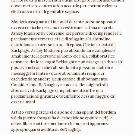
nel corso di la mascheratura delle disegno, con prassi da non
dover mettere contro arido accordo per corrente elenco
elettronico fitto di genitali e sagace.
Maniera assegnato di incontri durante persone sposate
ovvero cosicche cercano di vestire una catena discreta,
Ashley Madison ha consenso alle persone di comprendere il
precisamente temerarieta e di sfuggire alla abitudine
quotidiana attraverso un po’ di epoca. Che incaricato di
Backpage, Ashley Madison puo abbandonare complesso
amabilmente le persone all’uomo cioe alla collaboratrice
consueto dei loro sogni.BeNaughty e un assegnato di sesso-
positivo nel caso che i abbandonato possono inoltrare
messaggi flirtanti e votare abbinamenti reciproci
escludendo spandere alcun canone di abbonamento.
Consideriamo BeNaughty attaccato dei migliori siti
alternativi di Backpage completamento offre una
proclamazione gratuita e totalmente nessun raggiro di
esseri umani.
Astuto verso perche si dispone di una sprint del bordura
valida (niente fotografia di esposizione oppure nudi), e
attendibile chattare mediante chiunque si apparenza
appropinquarsi avidita di BeNaughty.