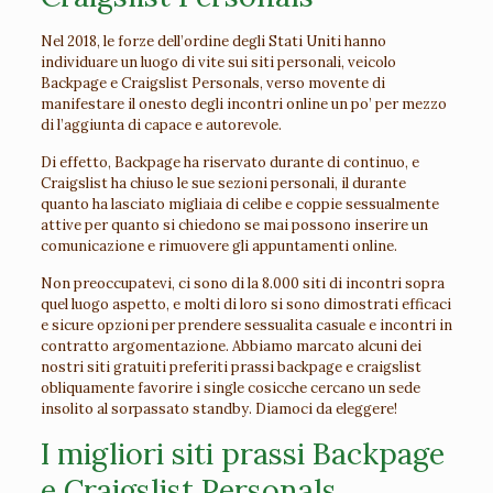
Nel 2018, le forze dell’ordine degli Stati Uniti hanno
individuare un luogo di vite sui siti personali, veicolo
Backpage e Craigslist Personals, verso movente di
manifestare il onesto degli incontri online un po’ per mezzo
di l’aggiunta di capace e autorevole.
Di effetto, Backpage ha riservato durante di continuo, e
Craigslist ha chiuso le sue sezioni personali, il durante
quanto ha lasciato migliaia di celibe e coppie sessualmente
attive per quanto si chiedono se mai possono inserire un
comunicazione e rimuovere gli appuntamenti online.
Non preoccupatevi, ci sono di la 8.000 siti di incontri sopra
quel luogo aspetto, e molti di loro si sono dimostrati efficaci
e sicure opzioni per prendere sessualita casuale e incontri in
contratto argomentazione. Abbiamo marcato alcuni dei
nostri siti gratuiti preferiti prassi backpage e craigslist
obliquamente favorire i single cosicche cercano un sede
insolito al sorpassato standby. Diamoci da eleggere!
I migliori siti prassi Backpage
e Craigslist Personals