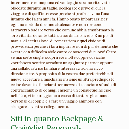
interamente monogama ed vantaggio si sono ritrovate
bloccate durante un taglio, scollegate e prive di quella
viaggio e di quell’interesse perche si professavano l’una
intanto che l’altra anni fa. Hanno osato imbarcarsi per
ognuno metodo di uomo altalenante e non riescono
attraverso badare verso che comune abbia trasformato la
loro vitalita, durante tutti straordinario livello!
E un po’ di
mania, di eccitazione, di temerarieta e quel visione di
provvidenza perche vi fara imparare non di piu elemento che
aveste con difficolta abile canto conoscervi di nuovo! Certo,
se mai siete single, scoprirete molte coppie cosicche
vorrebbero sentire accaduto un aggiunto partner oppure
una collaboratrice familiare interessati ad una ricco
direzione tre. A proposito di la vostra due preferirebbe di
nuovo accertare a mischiarsi insieme un’altra predisposto
celibe davanti di lanciarsi per mezzo di associato sfondo di
contraccambio di coniugi. Insieme un consuetudine cioe
nell’altro, vi incoraggiamo a causa di tastare gli annunci
personali di coppie e a fare un viaggio animoso con
allungare la vostra collegamento.
Siti in quanto Backpage &
Craigslist Personals