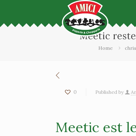
Meetic reste
Home
chris
0
Published by
Am
Meetic est l