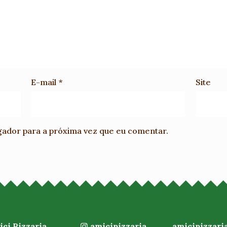
E-mail
*
Site
gador para a próxima vez que eu comentar.
ci Pizzaria
amicipizzaria
amicipizzari